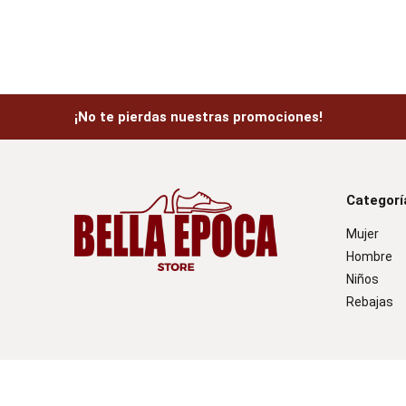
¡No te pierdas nuestras promociones!
Categorí
Mujer
Hombre
Niños
Rebajas
Bella Época® Todos los Derechos Reservados |
Vitamina Online®